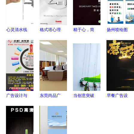
心灵清水线
格式塔心理
精于心，简
扬州喷绘图
反腐倡廉公
学在设计中
于形 广告
片大全 一
益广告设计
的启示与实
设计制作的
呼百应广告
解析
践
核心法则
设计的专业
图库与创意
引擎
广告设计与
东莞尚品广
当创意突破
早餐广告设
制作一体化
告 一站式
框架 户外
计素材全攻
服务 从创
专业服务，
广告设计的
略 从灵感
意到落地的
打造卓越厂
无限可能
激发到高效
全流程解决
区办公楼内
下载