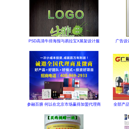
PSD高清牛排海报与易拉宝X展架设计服
广告设
务，专业代理，助力餐饮营销
参融百膳 何以在北京市场赢得加盟代理商
全部产品
的一致好评？